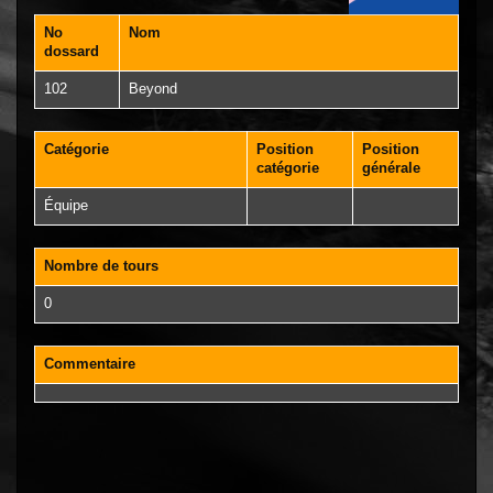
No
Nom
dossard
102
Beyond
Catégorie
Position
Position
catégorie
générale
Équipe
Nombre de tours
0
Commentaire