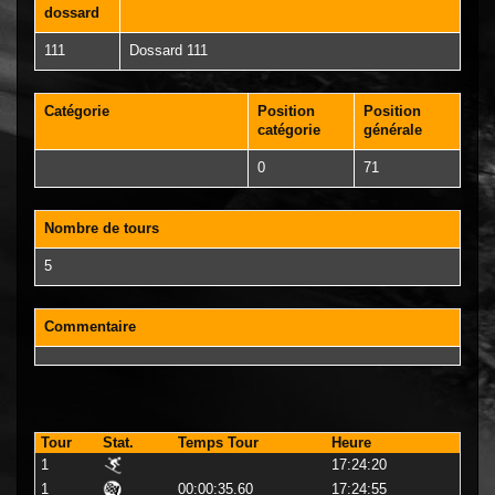
dossard
111
Dossard 111
Catégorie
Position
Position
catégorie
générale
0
71
Nombre de tours
5
Commentaire
Tour
Stat.
Temps Tour
Heure
1
17:24:20
1
00:00:35.60
17:24:55