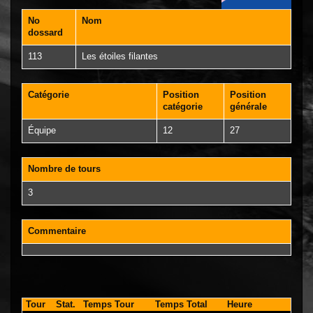
No
Nom
dossard
113
Les étoiles filantes
Catégorie
Position
Position
catégorie
générale
Équipe
12
27
Nombre de tours
3
Commentaire
Tour
Stat.
Temps Tour
Temps Total
Heure