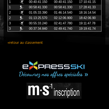
1
00:40:41.150
00:40:41.150
17:10:41.15
1
00:58:41.330
00:58:41.330
17:28:41.33
2
01:05:33.390
01:46:14.540
18:16:14.54
2
01:13:25.570
02:12:06.900
18:42:06.90
3
00:55:33.240
02:41:47.780
19:11:47.78
3
00:37:34.840
02:49:41.740
19:19:41.74
«retour au classement