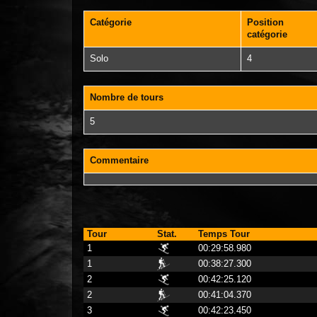
Catégorie
Position
catégorie
Solo
4
Nombre de tours
5
Commentaire
Tour
Stat.
Temps Tour
1
00:29:58.980
1
00:38:27.300
2
00:42:25.120
2
00:41:04.370
3
00:42:23.450