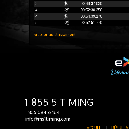
3
00:48:37.030
4
00:52:30.350
4
00:54:39.170
5
00:52:51.770
«retour au classement
1-855-5-TIMING
1-855-584-6464
info@ms1timing.com
ACCUEIL
|
RÉSULTA