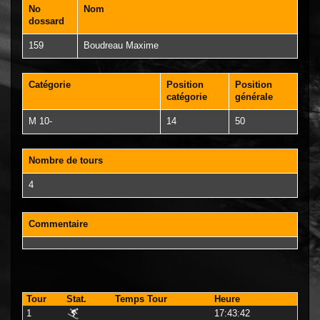
No
Nom
dossard
159
Boudreau Maxime
Catégorie
Position
Position
catégorie
générale
M 10-
14
50
Nombre de tours
4
Commentaire
Tour
Stat.
Temps Tour
Heure
1
17:43:42