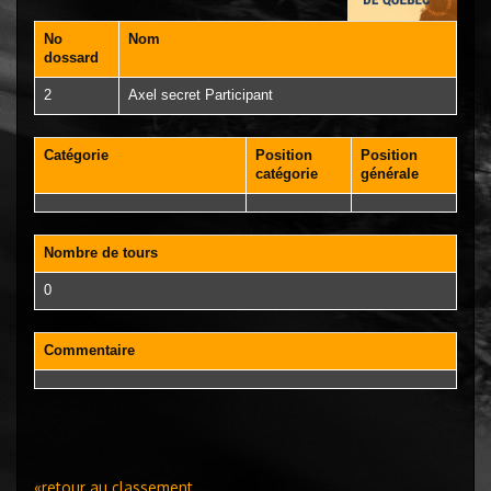
No
Nom
dossard
2
Axel secret Participant
Catégorie
Position
Position
catégorie
générale
Nombre de tours
0
Commentaire
«retour au classement