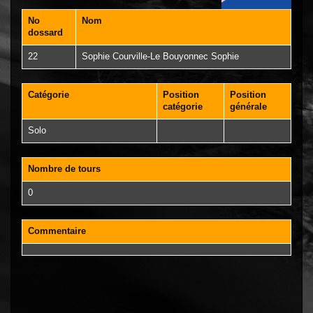
No
Nom
dossard
22
Sophie Courville-Le Bouyonnec Sophie
Catégorie
Position
Position
catégorie
générale
Solo
Nombre de tours
0
Commentaire