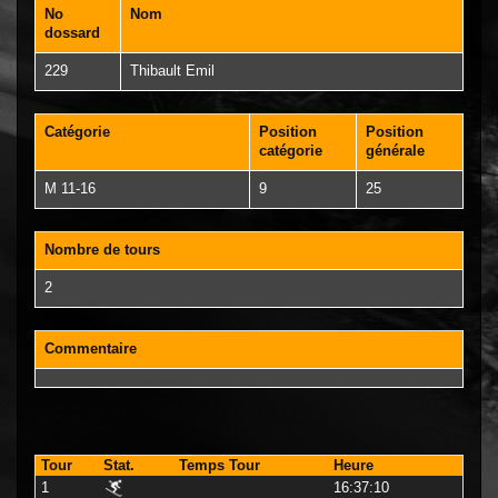
No
Nom
dossard
229
Thibault Emil
Catégorie
Position
Position
catégorie
générale
M 11-16
9
25
Nombre de tours
2
Commentaire
Tour
Stat.
Temps Tour
Heure
1
16:37:10