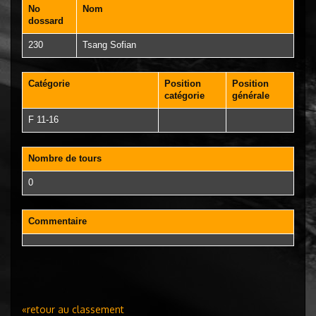
No
Nom
dossard
230
Tsang Sofian
Catégorie
Position
Position
catégorie
générale
F 11-16
Nombre de tours
0
Commentaire
«retour au classement