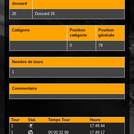
dossard
26
Dossard 26
Catégorie
Position
Position
catégorie
générale
0
79
Nombre de tours
1
Commentaire
Tour
Stat.
Temps Tour
Heure
1
17:48:44
1
00:00:32.99
17:49:17