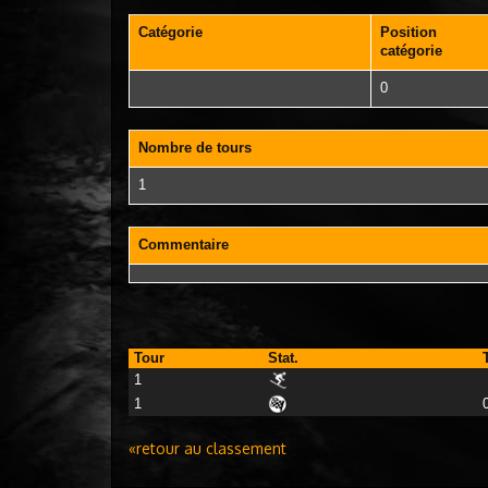
Catégorie
Position
catégorie
0
Nombre de tours
1
Commentaire
Tour
Stat.
1
1
«retour au classement