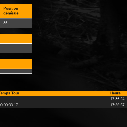
Position
générale
85
Temps Tour
Heure
17:36:24
00:00:33.17
17:36:57