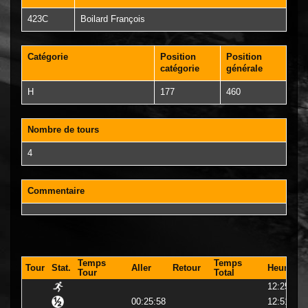
423C
Boilard François
Catégorie
Position
Position
catégorie
générale
H
177
460
Nombre de tours
4
Commentaire
Temps
Temps
Tour
Stat.
Aller
Retour
Heure
Tour
Total
12:25:03
00:25:58
12:51:02