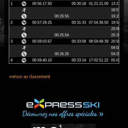
1
00:56:17.50
00:30:18
01:21:21.00
13:21:21
18:57:09
00:25:55
19:23:04
2
00:57:29.25
00:31:33
07:54:38.50
19:54:38
20:00:45
00:25:54
20:26:40
3
00:59:03.67
00:33:09
08:59:49.39
20:59:49
04:03:11
00:26:25
04:29:36
4
00:59:40.10
00:33:14
17:02:51.22
05:02:51
«retour au classement