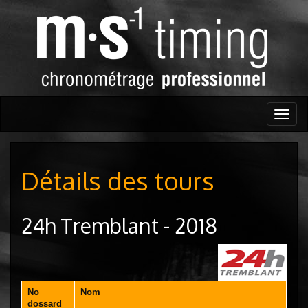
Togg
navig
Détails des tours
24h Tremblant - 2018
No
Nom
dossard