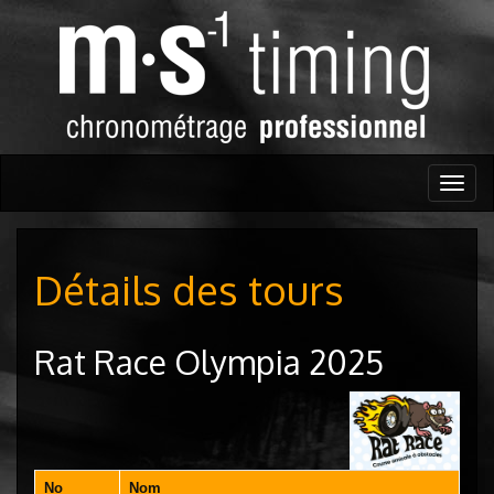
Togg
navig
Détails des tours
Rat Race Olympia 2025
No
Nom