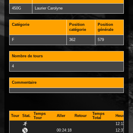
450G
Laurier Carolyne
Catégorie
Position
Position
catégorie
générale
F
362
579
Nombre de tours
4
Commentaire
Temps
Temps
Tour
Stat.
Aller
Retour
Heure
Tour
Total
12:13:08
00:24:18
12:37:27