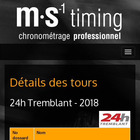
Togg
navig
Détails des tours
24h Tremblant - 2018
No
Nom
dossard