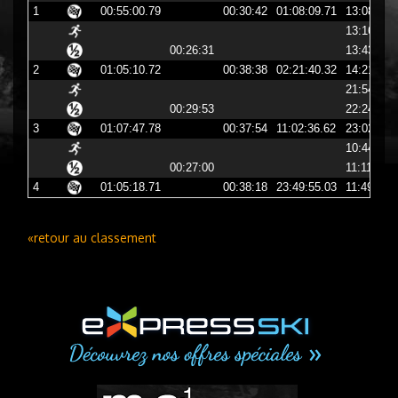
1
00:55:00.79
00:30:42
01:08:09.71
13:08:09
13:16:29
00:26:31
13:43:01
2
01:05:10.72
00:38:38
02:21:40.32
14:21:40
21:54:48
00:29:53
22:24:42
3
01:07:47.78
00:37:54
11:02:36.62
23:02:36
10:44:36
00:27:00
11:11:36
4
01:05:18.71
00:38:18
23:49:55.03
11:49:55
«retour au classement