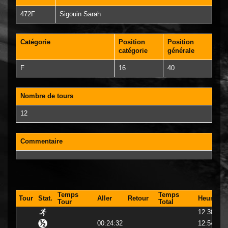
472F
Sigouin Sarah
Catégorie
Position
Position
catégorie
générale
F
16
40
Nombre de tours
12
Commentaire
Temps
Temps
Tour
Stat.
Aller
Retour
Heure
Tour
Total
12:30:23
00:24:32
12:54:56