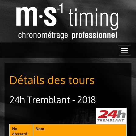
Togg
navig
Détails des tours
24h Tremblant - 2018
No
Nom
dossard