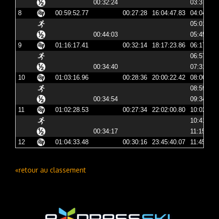
00:32:24
03:37:19
8
00:59:52.77
00:27:28
16:04:47.83
04:04:47
05:01:06
00:44:03
05:45:09
9
01:16:17.41
00:32:14
18:17:23.86
06:17:23
06:57:05
00:34:40
07:31:46
10
01:03:16.96
00:28:36
20:00:22.42
08:00:22
08:59:32
00:34:54
09:34:26
11
01:02:28.53
00:27:34
22:02:00.80
10:02:00
10:41:06
00:34:17
11:15:23
12
01:04:33.48
00:30:16
23:45:40.07
11:45:40
«retour au classement