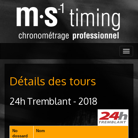
Togg
navig
Détails des tours
24h Tremblant - 2018
No
Nom
dossard