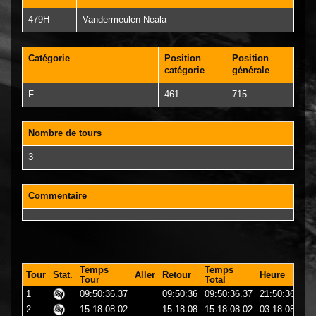
479H
Vandermeulen Neala
Catégorie
Position
Position
catégorie
générale
F
461
715
Nombre de tours
3
Commentaire
Temps
Temps
Tour
Stat.
Aller
Retour
Heure
Tour
Total
1
09:50:36.37
09:50:36
09:50:36.37
21:50:36
2
15:18:08.02
15:18:08
15:18:08.02
03:18:08