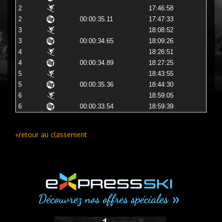
2
17:46:58
2
00:00:35.11
17:47:33
3
18:08:52
3
00:00:34.65
18:09:26
4
18:26:51
4
00:00:34.89
18:27:25
5
18:43:55
5
00:00:35.36
18:44:30
6
18:59:05
6
00:00:33.54
18:59:39
«retour au classement