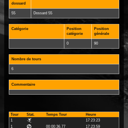
dossard
55
Dossard 55
Catégorie
Position
Position
catégorie
générale
0
90
Nombre de tours
6
Commentaire
Tour
Stat.
Temps Tour
Heure
1
17:23:23
1
00:00:36.77
17:23:59