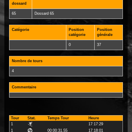
dossard
65
Dossard 65
Catégorie
Position
Position
catégorie
générale
0
37
Nombre de tours
4
Commentaire
Tour
Stat.
Temps Tour
Heure
1
17:17:29
1
00:00:31.55
17:18:01