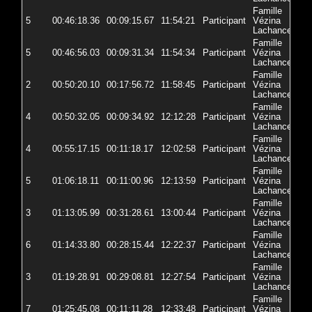
Famille
5
00:46:18.36
00:09:15.67
11:54:21
Participant
Vézina
72
Lachance
Famille
5
00:46:56.03
00:09:31.34
11:54:34
Participant
Vézina
72
Lachance
Famille
2
00:50:20.10
00:17:56.72
11:58:45
Participant
Vézina
72
Lachance
Famille
4
00:50:32.05
00:09:34.92
12:12:28
Participant
Vézina
72-
Lachance
Famille
4
00:55:17.15
00:11:18.17
12:02:58
Participant
Vézina
72
Lachance
Famille
5
01:06:18.11
00:11:00.96
12:13:59
Participant
Vézina
72
Lachance
Famille
3
01:13:05.99
00:31:28.61
13:00:44
Participant
Vézina
72
Lachance
Famille
6
01:14:33.80
00:28:15.44
12:22:37
Participant
Vézina
72
Lachance
Famille
3
01:19:28.91
00:29:08.81
12:27:54
Participant
Vézina
72
Lachance
Famille
7
01:25:45.08
00:11:11.28
12:33:48
Participant
Vézina
72