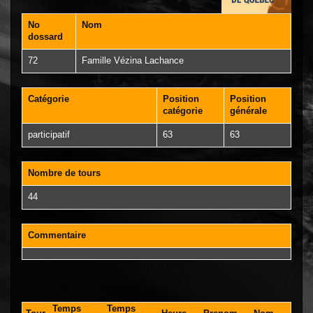
No
Nom
dossard
72
Famille Vézina Lachance
Catégorie
Position
Position
catégorie
générale
participatif
63
63
Nombre de tours
44
Commentaire
Temps
Temps