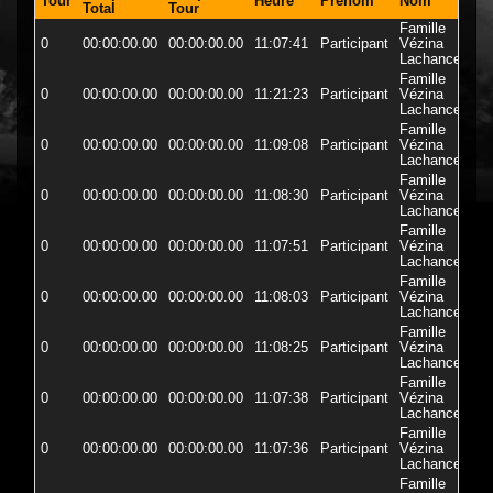
Tour
Heure
Prenom
Nom
Do
Total
Tour
Famille
0
00:00:00.00
00:00:00.00
11:07:41
Participant
Vézina
72
Lachance
Famille
0
00:00:00.00
00:00:00.00
11:21:23
Participant
Vézina
72
Lachance
Famille
0
00:00:00.00
00:00:00.00
11:09:08
Participant
Vézina
72
Lachance
Famille
0
00:00:00.00
00:00:00.00
11:08:30
Participant
Vézina
72
Lachance
Famille
0
00:00:00.00
00:00:00.00
11:07:51
Participant
Vézina
72
Lachance
Famille
0
00:00:00.00
00:00:00.00
11:08:03
Participant
Vézina
72
Lachance
Famille
0
00:00:00.00
00:00:00.00
11:08:25
Participant
Vézina
72
Lachance
Famille
0
00:00:00.00
00:00:00.00
11:07:38
Participant
Vézina
72
Lachance
Famille
0
00:00:00.00
00:00:00.00
11:07:36
Participant
Vézina
72-
Lachance
Famille