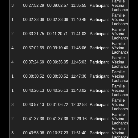
Famille
3
00:27:52.29
00:09:02.57
11:35:55
Participant
Vézina
72
Lachance
Famille
1
00:32:23.38
00:32:23.38
11:40:48
Participant
Vézina
72
Lachance
Famille
2
00:33:21.75
00:11:20.71
11:41:03
Participant
Vézina
72
Lachance
Famille
4
00:37:02.69
00:09:10.40
11:45:06
Participant
Vézina
72
Lachance
Famille
4
00:37:24.69
00:09:36.05
11:45:03
Participant
Vézina
72
Lachance
Famille
1
00:38:30.52
00:38:30.52
11:47:38
Participant
Vézina
72
Lachance
Famille
1
00:40:26.13
00:40:26.13
11:48:02
Participant
Vézina
72-
Lachance
Famille
3
00:40:57.13
00:31:06.72
12:02:53
Participant
Vézina
72-
Lachance
Famille
2
00:41:37.38
00:41:37.38
12:29:16
Participant
Vézina
72
Lachance
Famille
3
00:43:58.98
00:10:37.23
11:51:40
Participant
Vézina
72
Lachance