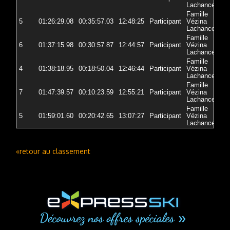
Lachance
Famille
5
01:26:29.08
00:35:57.03
12:48:25
Participant
Vézina
72-
Lachance
Famille
6
01:37:15.98
00:30:57.87
12:44:57
Participant
Vézina
72
Lachance
Famille
4
01:38:18.95
00:18:50.04
12:46:44
Participant
Vézina
72
Lachance
Famille
7
01:47:39.57
00:10:23.59
12:55:21
Participant
Vézina
72
Lachance
Famille
5
01:59:01.60
00:20:42.65
13:07:27
Participant
Vézina
72
Lachance
«retour au classement