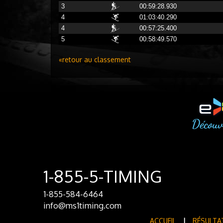
3
00:59:28.930
4
01:03:40.290
4
00:57:25.400
5
00:58:49.570
«retour au classement
1-855-5-TIMING
1-855-584-6464
info@ms1timing.com
ACCUEIL
|
RÉSULTA