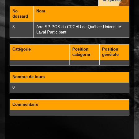
No
Nom
dossard
8
Axe SP-POS du CRCHU de Québec-Université
Laval Participant
Catégorie
Position
Position
catégorie
générale
Nombre de tours
0
Commentaire