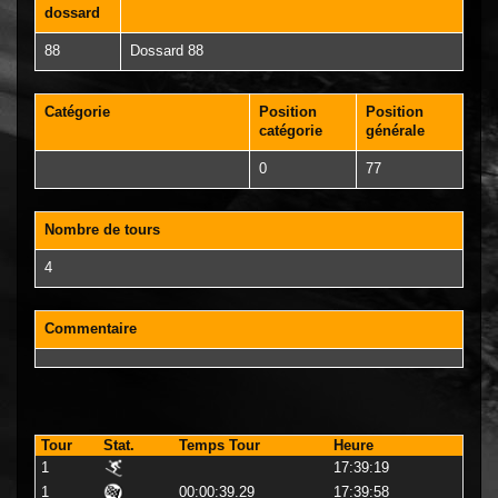
dossard
88
Dossard 88
Catégorie
Position
Position
catégorie
générale
0
77
Nombre de tours
4
Commentaire
Tour
Stat.
Temps Tour
Heure
1
17:39:19
1
00:00:39.29
17:39:58