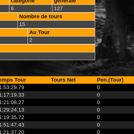
catégorie
générale
6
127
Nombre de tours
15
Au Tour
2
emps Tour
Tours Net
Pen.(Tour)
1:53:29.79
0
1:17:19.33
0
1:21:08.27
0
1:29:24.13
0
1:19:35.72
0
1:51:47.43
0
1:21:37.20
0