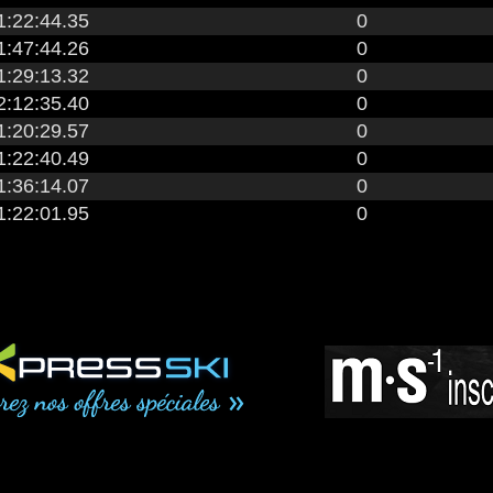
1:22:44.35
0
1:47:44.26
0
1:29:13.32
0
2:12:35.40
0
1:20:29.57
0
1:22:40.49
0
1:36:14.07
0
1:22:01.95
0