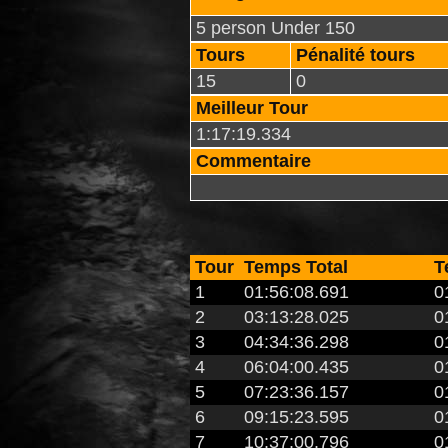
5 person Under 150
Tours
Pénalité tours
15
0
Meilleur Tour
1:17:19.334
Commentaire
Tour
Temps Total
T
1
01:56:08.691
0
2
03:13:28.025
0
3
04:34:36.298
0
4
06:04:00.435
0
5
07:23:36.157
0
6
09:15:23.595
0
7
10:37:00.796
0