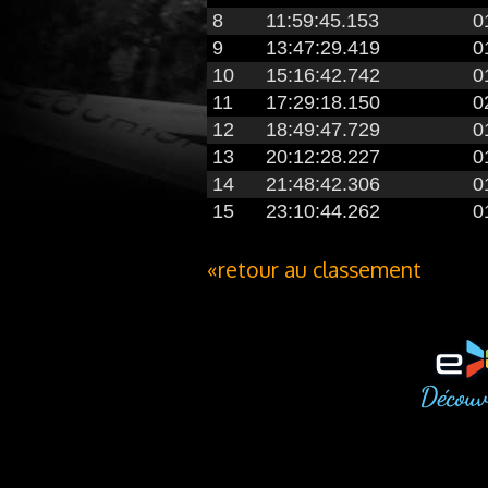
8
11:59:45.153
0
9
13:47:29.419
0
10
15:16:42.742
0
11
17:29:18.150
0
12
18:49:47.729
0
13
20:12:28.227
0
14
21:48:42.306
0
15
23:10:44.262
0
«retour au classement