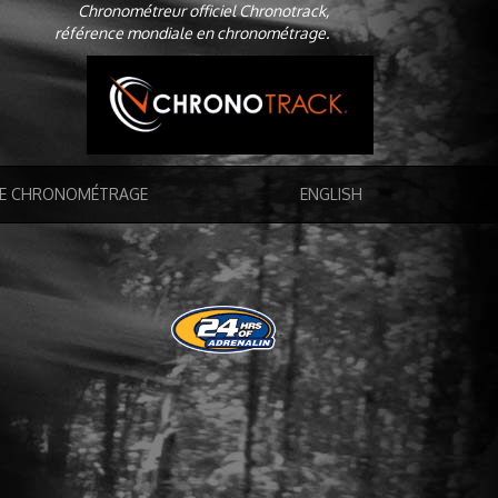
Chronométreur officiel Chronotrack,
référence mondiale en chronométrage.
DE CHRONOMÉTRAGE
ENGLISH