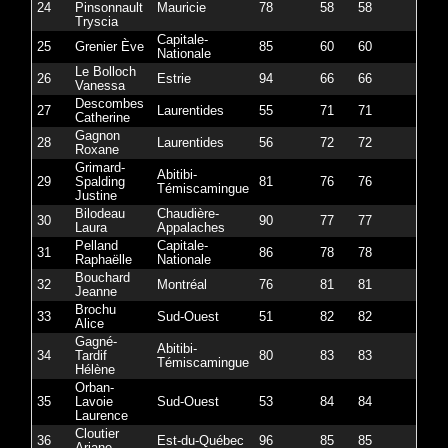
24
Pinsonnault
Mauricie
78
58
58
Tryscia
Capitale-
25
Grenier Ève
85
60
60
Nationale
Le Bolloch
26
Estrie
94
66
66
Vanessa
Descombes
27
Laurentides
55
71
71
Catherine
Gagnon
28
Laurentides
56
72
72
Roxane
Grimard-
Abitibi-
29
Spalding
81
76
76
Témiscamingue
Justine
Bilodeau
Chaudière-
30
90
77
77
Laura
Appalaches
Pelland
Capitale-
31
86
78
78
Raphaëlle
Nationale
Bouchard
32
Montréal
76
81
81
Jeanne
Brochu
33
Sud-Ouest
51
82
82
Alice
Gagné-
Abitibi-
34
Tardif
80
83
83
Témiscamingue
Hélène
Orban-
35
Lavoie
Sud-Ouest
53
84
84
Laurence
Cloutier
36
Est-du-Québec
96
85
85