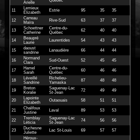
Québec
Arielle
Lemieux
11
Estrie
95
35
35
Élizabeth
Carreau
12
Rive-Sud
63
37
37
Maïra
Schoettner
Centre-du-
13
62
40
40
Catherine
Québec
Beaupré
14
Laurentides
54
43
43
Laurie
daoust
15
Lanaudière
66
44
44
sandrine
Normand
16
Sud-Ouest
52
45
45
Clara
Hamel
Centre-du-
17
60
46
46
Sarah
Québec
Léveillé
Richelieu-
18
87
48
48
Sandrine
Yamaska
Breton
Saguenay-Lac
19
72
49
49
Koralie
St-Jean
Lapointe
20
Outaouais
58
51
51
Elizabeth
Chalifoux
21
Laval
89
53
53
Justine
Tremblay
Saguenay-Lac
22
74
56
56
Léticia
St-Jean
Duchesne
23
Lac St-Louis
69
57
57
Juliette
Héroux-