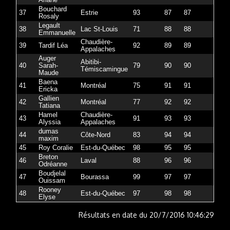
Ariane
Bouchard
37
Estrie
93
87
87
Rosaly
Legault
38
Lac St-Louis
71
88
88
Emmanuelle
Chaudière-
39
Tardif Léa
92
89
89
Appalaches
Auger
Abitibi-
40
Sarah-
79
90
90
Témiscamingue
Maude
Baena
41
Montréal
75
91
91
Ericka
Gallien
42
Montréal
77
92
92
Tatiana
Hamel
Chaudière-
43
91
93
93
Alyssia
Appalaches
dumas
44
Côte-Nord
83
94
94
maxim
45
Roy Coralie
Est-du-Québec
98
95
95
Breton
46
Laval
88
96
96
Odréanne
Boudjelal
47
Bourassa
99
97
97
Ouissam
Rooney
48
Est-du-Québec
97
98
98
Elyse
Résultats en date du 20/7/2016 10:46:29