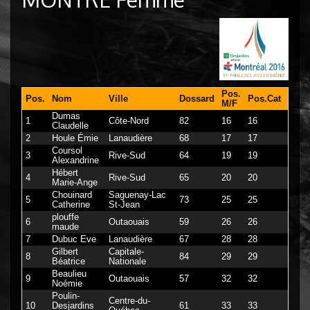
Pos.
Pos.
Nom
Ville
Dossard
Pos.Cat
Caté
M/F
Dumas
1
Côte-Nord
82
16
16
Claudelle
2
Houle Émie
Lanaudière
68
17
17
Coursol
3
Rive-Sud
64
19
19
Alexandrine
Hébert
4
Rive-Sud
65
20
20
Marie-Ange
Chouinard
Saguenay-Lac
5
73
25
25
Catherine
St-Jean
plouffe
6
Outaouais
59
26
26
maude
7
Dubuc Eve
Lanaudière
67
28
28
Gilbert
Capitale-
8
84
29
29
Béatrice
Nationale
Beaulieu
9
Outaouais
57
32
32
Noémie
Poulin-
Centre-du-
10
Desjardins
61
33
33