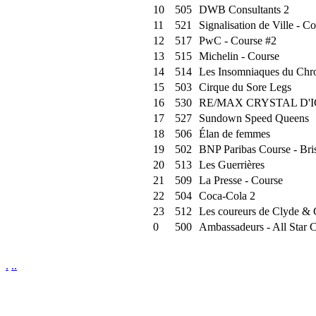
10
505
DWB Consultants 2
11
521
Signalisation de Ville - C
12
517
PwC - Course #2
13
515
Michelin - Course
14
514
Les Insomniaques du Chr
15
503
Cirque du Sore Legs
16
530
RE/MAX CRYSTAL D'IC
17
527
Sundown Speed Queens
18
506
Élan de femmes
19
502
BNP Paribas Course - Bri
20
513
Les Guerrières
21
509
La Presse - Course
22
504
Coca-Cola 2
23
512
Les coureurs de Clyde &
0
500
Ambassadeurs - All Star 
.
..