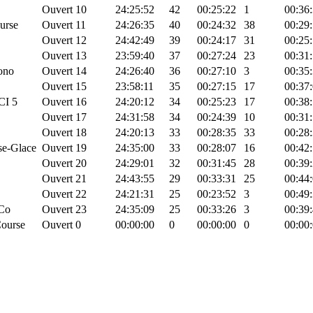
Ouvert
10
24:25:52
42
00:25:22
1
00:36
ourse
Ouvert
11
24:26:35
40
00:24:32
38
00:29
Ouvert
12
24:42:49
39
00:24:17
31
00:25
Ouvert
13
23:59:40
37
00:27:24
23
00:31
ono
Ouvert
14
24:26:40
36
00:27:10
3
00:35
Ouvert
15
23:58:11
35
00:27:15
17
00:37
I 5
Ouvert
16
24:20:12
34
00:25:23
17
00:38
Ouvert
17
24:31:58
34
00:24:39
10
00:31
Ouvert
18
24:20:13
33
00:28:35
33
00:28
se-Glace
Ouvert
19
24:35:00
33
00:28:07
16
00:42
Ouvert
20
24:29:01
32
00:31:45
28
00:39
Ouvert
21
24:43:55
29
00:33:31
25
00:44
Ouvert
22
24:21:31
25
00:23:52
3
00:49
 Co
Ouvert
23
24:35:09
25
00:33:26
3
00:39
Course
Ouvert
0
00:00:00
0
00:00:00
0
00:00