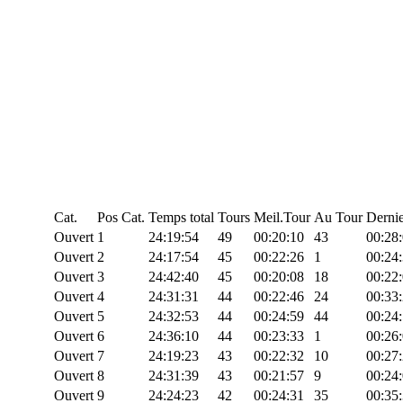
Cat.
Pos Cat.
Temps total
Tours
Meil.Tour
Au Tour
Dernie
Ouvert
1
24:19:54
49
00:20:10
43
00:28
Ouvert
2
24:17:54
45
00:22:26
1
00:24
Ouvert
3
24:42:40
45
00:20:08
18
00:22
Ouvert
4
24:31:31
44
00:22:46
24
00:33
Ouvert
5
24:32:53
44
00:24:59
44
00:24
Ouvert
6
24:36:10
44
00:23:33
1
00:26
Ouvert
7
24:19:23
43
00:22:32
10
00:27
Ouvert
8
24:31:39
43
00:21:57
9
00:24
Ouvert
9
24:24:23
42
00:24:31
35
00:35