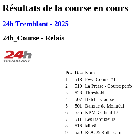
Résultats de la course en cours
24h Tremblant - 2025
24h_Course - Relais
Pos.
Dos.
Nom
1
518
PwC Course #1
2
510
La Presse - Course perfo
3
528
Threshold
4
507
Hatch - Course
5
501
Banque de Montréal
6
526
KPMG Cloud 17
7
511
Les Baroudeurs
8
516
Milvä
9
520
ROC & Roll Team