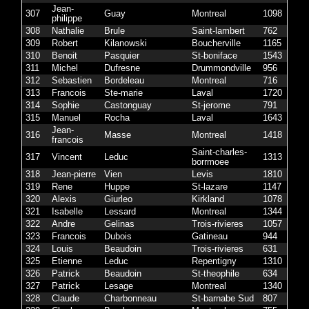
Jean-
307
Guay
Montreal
1098
philippe
308
Nathalie
Brule
Saint-lambert
762
309
Robert
Kilanowski
Boucherville
1165
310
Benoit
Pasquier
St-boniface
1543
311
Michel
Dufresne
Drummondville
956
312
Sebastien
Bordeleau
Montreal
716
313
Francois
Ste-marie
Laval
1720
314
Sophie
Castonguay
St-jerome
791
315
Manuel
Rocha
Laval
1643
Jean-
316
Masse
Montreal
1418
francois
Saint-charles-
317
Vincent
Leduc
1313
borrmoee
318
Jean-pierre
Vien
Levis
1810
319
Rene
Huppe
St-lazare
1147
320
Alexis
Giurleo
Kirkland
1078
321
Isabelle
Lessard
Montreal
1344
322
Andre
Gelinas
Trois-rivieres
1057
323
Francois
Dubois
Gatineau
944
324
Louis
Beaudoin
Trois-rivieres
631
325
Etienne
Leduc
Repentigny
1310
326
Patrick
Beaudoin
St-theophile
634
327
Patrick
Lesage
Montreal
1340
328
Claude
Charbonneau
St-barnabe Sud
807