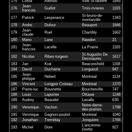
175
Costa
Alexiou
Ville St-laurent
1845
Jean-
176
Guillot
Trois-rivieres
1103
francois
St-bruno-de-
177
Patrick
Lesperance
1343
montarville
178
Andre
Dufour
Beauport
1846
Jean-
179
Ruel
Chambly
1662
claude
180
Mario
Lane
Rawdon
21
Jean-
181
Lacelle
La Prairie
1183
francois
St Augustin De
182
Nicolas
Ribes-turgeon
1617
Desmaures
183
Jan
Kral
Beaconsfield
1168
184
David
Duchaine
Longueuil
947
Jean-
185
Hebert
Montreal
1124
philippe
186
Vincent
Longpre Croteau
Montreal
1370
187
Pierre-luc
Bouvrette
Boucherville
747
188
Louis
Lapointe
Ottawa
1248
189
Audrey
Beaudet
Lasalle
630
Notre-dame-
190
Veronique
Vachon
1788
des-prairies
191
Veronique
Gagnon-pouliot
Montreal
1040
192
Jonathan
Tremblay
Jonquiere
1766
L'ancienne-
193
Michel
Dore
927
lorette