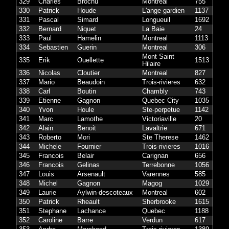
329
Charles
Brochu
Montreal
755
330
Patrick
Houde
L'ange-gardien
1137
331
Pascal
Simard
Longueuil
1692
332
Bernard
Niquet
La Baie
24
333
Paul
Hamelin
Montreal
1113
334
Sebastien
Guerin
Montreal
306
Mont Saint
335
Erik
Ouellette
1513
Hilaire
336
Nicolas
Cloutier
Montreal
827
337
Mario
Beaudoin
Trois-rivieres
632
338
Carl
Boutin
Chambly
743
339
Etienne
Gagnon
Quebec City
1035
340
Yvon
Houle
Ste-perpetue
1142
341
Marc
Lamothe
Victoriaville
20
342
Alain
Benoit
Lavaltrie
671
343
Roberto
Mori
Ste Therese
1462
344
Michele
Fournier
Trois-rivieres
1016
345
Francois
Belair
Carignan
656
346
Francois
Gelinas
Terrebonne
1056
347
Louis
Arsenault
Varennes
585
348
Michel
Gagnon
Magog
1029
349
Laurie
Aylwin-descoteaux
Montreal
602
350
Patrick
Rheault
Sherbrooke
1615
351
Stephane
Lachance
Quebec
1188
352
Caroline
Barre
Verdun
617