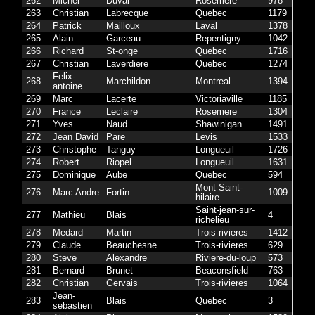
262
Michel
Duval
Rosemere
978
263
Christian
Labrecque
Quebec
1179
264
Patrick
Mailloux
Laval
1378
265
Alain
Garceau
Repentigny
1042
266
Richard
St-onge
Quebec
1716
267
Christian
Laverdiere
Quebec
1274
Felix-
268
Marchildon
Montreal
1394
antoine
269
Marc
Lacerte
Victoriaville
1185
270
France
Leclaire
Rosemere
1304
271
Yves
Naud
Shawinigan
1491
272
Jean David
Pare
Levis
1533
273
Christophe
Tanguy
Longueuil
1726
274
Robert
Riopel
Longueuil
1631
275
Dominique
Aube
Quebec
594
Mont Saint-
276
Marc Andre
Fortin
1009
hilaire
Saint-jean-sur-
277
Mathieu
Blais
4
richelieu
278
Medard
Martin
Trois-rivieres
1412
279
Claude
Beauchesne
Trois-rivieres
629
280
Steve
Alexandre
Riviere-du-loup
573
281
Bernard
Brunet
Beaconsfield
763
282
Christian
Gervais
Trois-rivieres
1064
Jean-
283
Blais
Quebec
3
sebastien