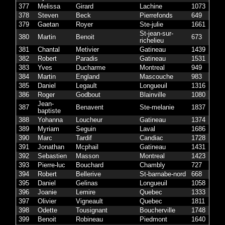
377
Melissa
Girard
Lachine
1073
378
Steven
Beck
Pierrefonds
649
379
Gaetan
Royer
Ste-julie
1661
St-jean-sur-
380
Martin
Benoit
673
richelieu
381
Chantal
Metivier
Gatineau
1439
382
Robert
Paradis
Gatineau
1531
383
Yves
Ducharme
Montreal
949
384
Martin
England
Mascouche
983
385
Daniel
Legault
Longueuil
1316
386
Roger
Godbout
Blainville
1080
Jean-
387
Benavent
Ste-melanie
1837
baptiste
388
Yohanna
Loucheur
Gatineau
1374
389
Myriam
Seguin
Laval
1686
390
Marc
Tardif
Candiac
1728
391
Jonathan
Mcphail
Gatineau
1431
392
Sebastien
Masson
Montreal
1423
393
Pierre-luc
Bouchard
Chambly
727
394
Robert
Bellerive
St-barnabe-nord
668
395
Daniel
Gelinas
Longueuil
1058
396
Joanie
Lemire
Quebec
1333
397
Olivier
Vigneault
Quebec
1811
398
Odette
Tousignant
Boucherville
1748
399
Benoit
Robineau
Piedmont
1640