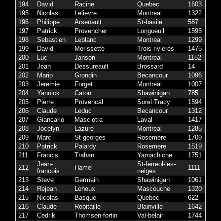
194
David
Racine
Quebec
1603
195
Nicolas
Lelievre
Montreal
1322
196
Philippe
Arsenault
St-basile
587
197
Patrick
Provencher
Longueuil
1595
198
Sebastien
Leblanc
Montreal
1299
199
David
Morissette
Trois-rivieres
1475
200
Luc
Janson
Montreal
1152
201
Jean
Dessureault
Brossard
14
202
Mario
Grondin
Becancour
1096
203
Jeremie
Forget
Montreal
1007
204
Yannick
Caron
Shawinigan
785
205
Pierre
Provencal
Sorel Tracy
1594
206
Claude
Leduc
Becancour
1312
207
Giancarlo
Masciotra
Laval
1417
208
Jocelyn
Lazure
Montreal
1285
209
Marc
St-georges
Rosemere
1709
210
Patrick
Palardy
Rosemere
1519
211
Francis
Trahan
Yamachiche
1751
Jean-
St-ferreol-les-
212
Hamel
1111
francois
neiges
213
Steve
Germain
Shawinigan
1061
214
Rejean
Lehoux
Mascouche
1320
215
Nicolas
Basque
Quebec
622
216
Claude
Robitaille
Blainville
1642
217
Cedrik
Thomsen-fortin
Val-belair
1744