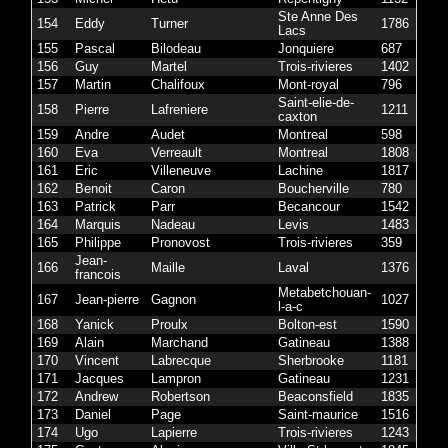
Ste Anne Des
154
Eddy
Turner
1786
Lacs
155
Pascal
Bilodeau
Jonquiere
687
156
Guy
Martel
Trois-rivieres
1402
157
Martin
Chalifoux
Mont-royal
796
Saint-elie-de-
158
Pierre
Lafreniere
1211
caxton
159
Andre
Audet
Montreal
598
160
Eva
Verreault
Montreal
1808
161
Eric
Villeneuve
Lachine
1817
162
Benoit
Caron
Boucherville
780
163
Patrick
Parr
Becancour
1542
164
Marquis
Nadeau
Levis
1483
165
Philippe
Pronovost
Trois-rivieres
359
Jean-
166
Maille
Laval
1376
francois
Metabetchouan-
167
Jean-pierre
Gagnon
1027
l-a-c
168
Yanick
Proulx
Bolton-est
1590
169
Alain
Marchand
Gatineau
1388
170
Vincent
Labrecque
Sherbrooke
1181
171
Jacques
Lampron
Gatineau
1231
172
Andrew
Robertson
Beaconsfield
1835
173
Daniel
Page
Saint-maurice
1516
174
Ugo
Lapierre
Trois-rivieres
1243