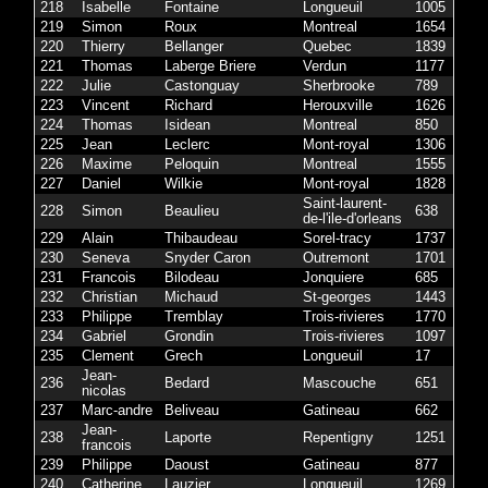
218
Isabelle
Fontaine
Longueuil
1005
219
Simon
Roux
Montreal
1654
220
Thierry
Bellanger
Quebec
1839
221
Thomas
Laberge Briere
Verdun
1177
222
Julie
Castonguay
Sherbrooke
789
223
Vincent
Richard
Herouxville
1626
224
Thomas
Isidean
Montreal
850
225
Jean
Leclerc
Mont-royal
1306
226
Maxime
Peloquin
Montreal
1555
227
Daniel
Wilkie
Mont-royal
1828
Saint-laurent-
228
Simon
Beaulieu
638
de-l'ile-d'orleans
229
Alain
Thibaudeau
Sorel-tracy
1737
230
Seneva
Snyder Caron
Outremont
1701
231
Francois
Bilodeau
Jonquiere
685
232
Christian
Michaud
St-georges
1443
233
Philippe
Tremblay
Trois-rivieres
1770
234
Gabriel
Grondin
Trois-rivieres
1097
235
Clement
Grech
Longueuil
17
Jean-
236
Bedard
Mascouche
651
nicolas
237
Marc-andre
Beliveau
Gatineau
662
Jean-
238
Laporte
Repentigny
1251
francois
239
Philippe
Daoust
Gatineau
877
240
Catherine
Lauzier
Longueuil
1269