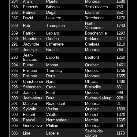
284
Alain
Plante
Montreal
1580
285
Francois
Brisson
Trois-rivieres
753
286
Patrice
Dugal
Lachine
962
287
David
Lauziere
Terrebonne
1270
North
288
Rob
Thompson
1743
Vancouver
289
Patrick
Leblanc
Boucherville
1293
290
Nicodemo
Giurleo
Kirkland
1077
291
Jacynthe
Lafreniere
Chelsea
1210
292
Jocelyn
Brunet
Montreal
764
Jean-
293
Laporte
Bedford
1250
francois
294
Pierre
Moreau
Quebec
1461
295
Philippe
Tremblay
Quebec
1755
296
Philippe
Roux
Montreal
1655
297
Christopher
Nardi
Ottawa
1490
298
Sebastien
Crete
Blainville
861
299
Jasmin
Fiset
Quebec
999
300
Jean-pierre
Dore
Riviere-du-loup
928
301
Marieke
Rozendaal
Montreal
31
302
Sylvain
Vezina
Quebec
1809
303
Florent
Vilotte
Montrel
1820
304
Pascal
Normandeau
Mercier
1505
305
Genevieve
Philion
Montreal
1567
St-elie-de-
306
Lise
Labelle
1173
caxton