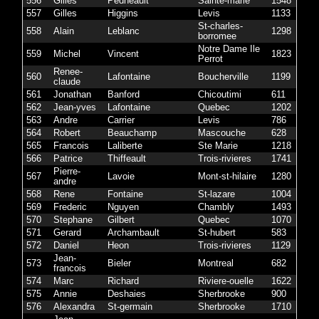
556
Gilles
Pedneault
Sainte-marie
1548
557
Gilles
Higgins
Levis
1133
St-charles-
558
Alain
Leblanc
1298
borromee
Notre Dame Ile
559
Michel
Vincent
1823
Perrot
Renee-
560
Lafontaine
Boucherville
1199
claude
561
Jonathan
Banford
Chicoutimi
611
562
Jean-yves
Lafontaine
Quebec
1202
563
Andre
Carrier
Levis
786
564
Robert
Beauchamp
Mascouche
628
565
Francois
Laliberte
Ste Marie
1218
566
Patrice
Thiffeault
Trois-rivieres
1741
Pierre-
567
Lavoie
Mont-st-hilaire
1280
andre
568
Rene
Fontaine
St-lazare
1004
569
Frederic
Nguyen
Chambly
1493
570
Stephane
Gilbert
Quebec
1070
571
Gerard
Archambault
St-hubert
583
572
Daniel
Heon
Trois-rivieres
1129
Jean-
573
Bieler
Montreal
682
francois
574
Marc
Richard
Riviere-ouelle
1622
575
Annie
Deshaies
Sherbrooke
900
576
Alexandra
St-germain
Sherbrooke
1710