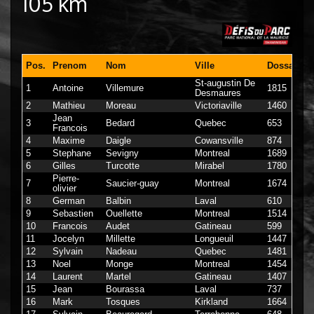
105 km
Pos.
Prenom
Nom
Ville
Dossard
St-augustin De
1
Antoine
Villemure
1815
Desmaures
2
Mathieu
Moreau
Victoriaville
1460
Jean
3
Bedard
Quebec
653
Francois
4
Maxime
Daigle
Cowansville
874
5
Stephane
Sevigny
Montreal
1689
6
Gilles
Turcotte
Mirabel
1780
Pierre-
7
Saucier-guay
Montreal
1674
olivier
8
German
Balbin
Laval
610
9
Sebastien
Ouellette
Montreal
1514
10
Francois
Audet
Gatineau
599
11
Jocelyn
Millette
Longueuil
1447
12
Sylvain
Nadeau
Quebec
1481
13
Noel
Monge
Montreal
1454
14
Laurent
Martel
Gatineau
1407
15
Jean
Bourassa
Laval
737
16
Mark
Tosques
Kirkland
1664