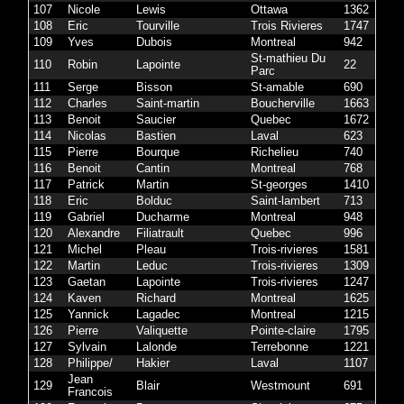
107
Nicole
Lewis
Ottawa
1362
108
Eric
Tourville
Trois Rivieres
1747
109
Yves
Dubois
Montreal
942
St-mathieu Du
110
Robin
Lapointe
22
Parc
111
Serge
Bisson
St-amable
690
112
Charles
Saint-martin
Boucherville
1663
113
Benoit
Saucier
Quebec
1672
114
Nicolas
Bastien
Laval
623
115
Pierre
Bourque
Richelieu
740
116
Benoit
Cantin
Montreal
768
117
Patrick
Martin
St-georges
1410
118
Eric
Bolduc
Saint-lambert
713
119
Gabriel
Ducharme
Montreal
948
120
Alexandre
Filiatrault
Quebec
996
121
Michel
Pleau
Trois-rivieres
1581
122
Martin
Leduc
Trois-rivieres
1309
123
Gaetan
Lapointe
Trois-rivieres
1247
124
Kaven
Richard
Montreal
1625
125
Yannick
Lagadec
Montreal
1215
126
Pierre
Valiquette
Pointe-claire
1795
127
Sylvain
Lalonde
Terrebonne
1221
128
Philippe/
Hakier
Laval
1107
Jean
129
Blair
Westmount
691
Francois