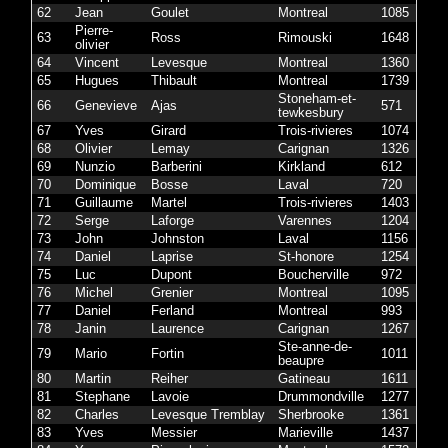
62
Jean
Goulet
Montreal
1085
Pierre-
63
Ross
Rimouski
1648
olivier
64
Vincent
Levesque
Montreal
1360
65
Hugues
Thibault
Montreal
1739
Stoneham-et-
66
Genevieve
Ajas
571
tewkesbury
67
Yves
Girard
Trois-rivieres
1074
68
Olivier
Lemay
Carignan
1326
69
Nunzio
Barberini
Kirkland
612
70
Dominique
Bosse
Laval
720
71
Guillaume
Martel
Trois-rivieres
1403
72
Serge
Laforge
Varennes
1204
73
John
Johnston
Laval
1156
74
Daniel
Laprise
St-honore
1254
75
Luc
Dupont
Boucherville
972
76
Michel
Grenier
Montreal
1095
77
Daniel
Ferland
Montreal
993
78
Janin
Laurence
Carignan
1267
Ste-anne-de-
79
Mario
Fortin
1011
beaupre
80
Martin
Reiher
Gatineau
1611
81
Stephane
Lavoie
Drummondville
1277
82
Charles
Levesque Tremblay
Sherbrooke
1361
83
Yves
Messier
Marieville
1437