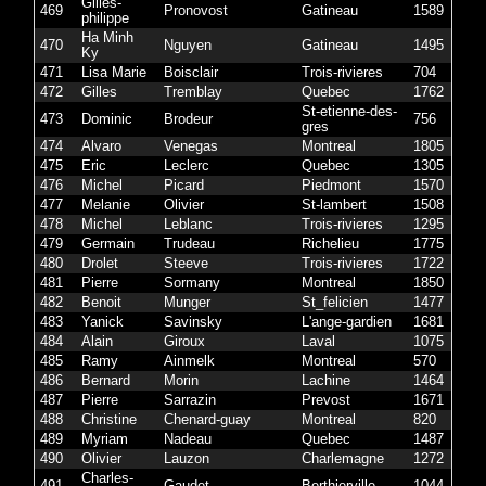
Gilles-
469
Pronovost
Gatineau
1589
philippe
Ha Minh
470
Nguyen
Gatineau
1495
Ky
471
Lisa Marie
Boisclair
Trois-rivieres
704
472
Gilles
Tremblay
Quebec
1762
St-etienne-des-
473
Dominic
Brodeur
756
gres
474
Alvaro
Venegas
Montreal
1805
475
Eric
Leclerc
Quebec
1305
476
Michel
Picard
Piedmont
1570
477
Melanie
Olivier
St-lambert
1508
478
Michel
Leblanc
Trois-rivieres
1295
479
Germain
Trudeau
Richelieu
1775
480
Drolet
Steeve
Trois-rivieres
1722
481
Pierre
Sormany
Montreal
1850
482
Benoit
Munger
St_felicien
1477
483
Yanick
Savinsky
L'ange-gardien
1681
484
Alain
Giroux
Laval
1075
485
Ramy
Ainmelk
Montreal
570
486
Bernard
Morin
Lachine
1464
487
Pierre
Sarrazin
Prevost
1671
488
Christine
Chenard-guay
Montreal
820
489
Myriam
Nadeau
Quebec
1487
490
Olivier
Lauzon
Charlemagne
1272
Charles-
491
Gaudet
Berthierville
1044