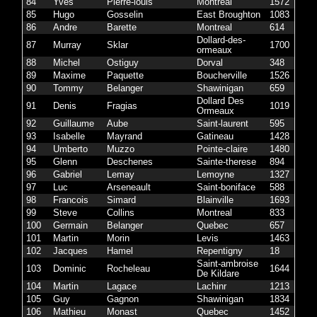
84
Yves
Pierre-louis
Montreal
1572
85
Hugo
Gosselin
East Broughton
1083
86
Andre
Barette
Montreal
614
Dollard-des-
87
Murray
Sklar
1700
ormeaux
88
Michel
Ostiguy
Dorval
348
89
Maxime
Paquette
Boucherville
1526
90
Tommy
Belanger
Shawinigan
659
Dollard Des
91
Denis
Fragias
1019
Ormeaux
92
Guillaume
Aube
Saint-laurent
595
93
Isabelle
Mayrand
Gatineau
1428
94
Umberto
Muzzo
Pointe-claire
1480
95
Glenn
Deschenes
Sainte-therese
894
96
Gabriel
Lemay
Lemoyne
1327
97
Luc
Arseneault
Saint-boniface
588
98
Francois
Simard
Blainville
1693
99
Steve
Collins
Montreal
833
100
Germain
Belanger
Quebec
657
101
Martin
Morin
Levis
1463
102
Jacques
Hamel
Repentigny
18
Saint-ambroise
103
Dominic
Rocheleau
1644
De Kildare
104
Martin
Lagace
Lachinr
1213
105
Guy
Gagnon
Shawinigan
1834
106
Mathieu
Monast
Quebec
1452