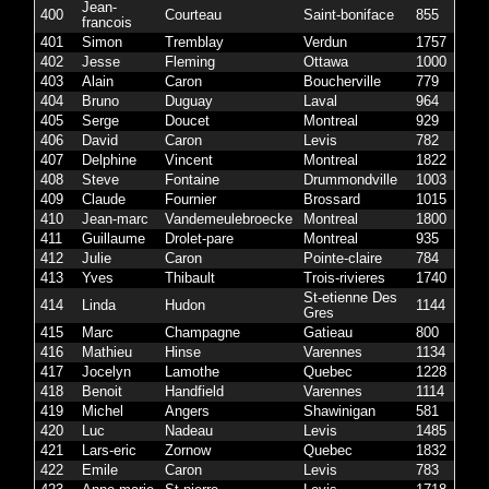
Jean-
400
Courteau
Saint-boniface
855
francois
401
Simon
Tremblay
Verdun
1757
402
Jesse
Fleming
Ottawa
1000
403
Alain
Caron
Boucherville
779
404
Bruno
Duguay
Laval
964
405
Serge
Doucet
Montreal
929
406
David
Caron
Levis
782
407
Delphine
Vincent
Montreal
1822
408
Steve
Fontaine
Drummondville
1003
409
Claude
Fournier
Brossard
1015
410
Jean-marc
Vandemeulebroecke
Montreal
1800
411
Guillaume
Drolet-pare
Montreal
935
412
Julie
Caron
Pointe-claire
784
413
Yves
Thibault
Trois-rivieres
1740
St-etienne Des
414
Linda
Hudon
1144
Gres
415
Marc
Champagne
Gatieau
800
416
Mathieu
Hinse
Varennes
1134
417
Jocelyn
Lamothe
Quebec
1228
418
Benoit
Handfield
Varennes
1114
419
Michel
Angers
Shawinigan
581
420
Luc
Nadeau
Levis
1485
421
Lars-eric
Zornow
Quebec
1832
422
Emile
Caron
Levis
783