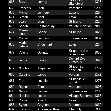
St-louis De
668
Steve
Lemay
1325
Blandford
669
Francois
Dion
Varennes
920
670
Michel
Lemieux
Lasalle
329
671
Simon
Noel
Laval
1501
672
Jean
Dion
St-bruno
922
673
Sandra
Castonguay
Vaudreuil-dorion
788
Marie-
674
Gagne
St-bruno
1026
claude
675
Michel
Gagnon
Trois-rivieres
1039
Marie-
676
Chouinard
Levis
823
helene
St-gerard-des-
677
Valerie
Gelinas
1059
laurentides
Dollard Des
678
Samir
Balaghi
609
Ormeaux
St-jean-sur-
679
Nicolas
Trepanier
1772
richelieu
680
Caroline
Labbe
Verdun
1172
St-basile-le-
681
Fern
Lavallee
1273
grand
682
Rejean
Forcier
Varennes
1006
683
Nancy
Langevin
Trois-rivieres
1236
684
Nicolas
Locas
Village St-pierre
1366
685
Pierre
Allard
Laval
576
686
Sylvain
Gagnon
Montreal
1030
687
Francois
Arteau-gauthier
Chambly
590