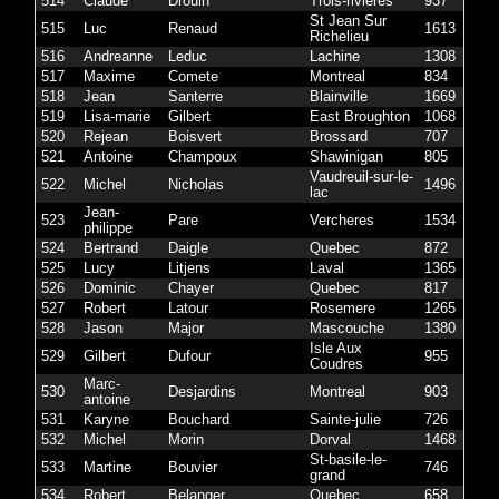
514
Claude
Drouin
Trois-rivieres
937
St Jean Sur
515
Luc
Renaud
1613
Richelieu
516
Andreanne
Leduc
Lachine
1308
517
Maxime
Comete
Montreal
834
518
Jean
Santerre
Blainville
1669
519
Lisa-marie
Gilbert
East Broughton
1068
520
Rejean
Boisvert
Brossard
707
521
Antoine
Champoux
Shawinigan
805
Vaudreuil-sur-le-
522
Michel
Nicholas
1496
lac
Jean-
523
Pare
Vercheres
1534
philippe
524
Bertrand
Daigle
Quebec
872
525
Lucy
Litjens
Laval
1365
526
Dominic
Chayer
Quebec
817
527
Robert
Latour
Rosemere
1265
528
Jason
Major
Mascouche
1380
Isle Aux
529
Gilbert
Dufour
955
Coudres
Marc-
530
Desjardins
Montreal
903
antoine
531
Karyne
Bouchard
Sainte-julie
726
532
Michel
Morin
Dorval
1468
St-basile-le-
533
Martine
Bouvier
746
grand
534
Robert
Belanger
Quebec
658