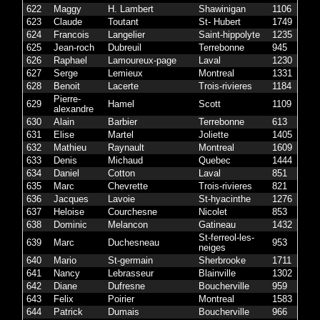
622
Maggy
H. Lambert
Shawinigan
1106
623
Claude
Toutant
St- Hubert
1749
624
Francois
Langelier
Saint-hippolyte
1235
625
Jean-roch
Dubreuil
Terrebonne
945
626
Raphael
Lamoureux-page
Laval
1230
627
Serge
Lemieux
Montreal
1331
628
Benoit
Lacerte
Trois-rivieres
1184
Pierre-
629
Hamel
Scott
1109
alexandre
630
Alain
Barbier
Terrebonne
613
631
Elise
Martel
Joliette
1405
632
Mathieu
Raynault
Montreal
1609
633
Denis
Michaud
Quebec
1444
634
Daniel
Cotton
Laval
851
635
Marc
Chevrette
Trois-rivieres
821
636
Jacques
Lavoie
St-hyacinthe
1276
637
Heloise
Courchesne
Nicolet
853
638
Dominic
Melancon
Gatineau
1432
St-ferreol-les-
639
Marc
Duchesneau
953
neiges
640
Mario
St-germain
Sherbrooke
1711
641
Nancy
Lebrasseur
Blainville
1302
642
Diane
Dufresne
Boucherville
959
643
Felix
Poirier
Montreal
1583
644
Patrick
Dumais
Boucherville
966