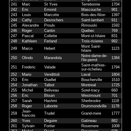
241
Marc
St Yves
Terrebonne
1704
242
Eric
Emond
Mascouche
981
243
Louis
Marcotte
Bois-des-filion
1397
244
Cathy
Desrochers
Saint-lambert
911
245
Alexandre
Proulx
Rimouski
1592
246
Roger
Cantin
Quebec
769
247
Pascal
Collette
Mont-st-hilaire
831
248
Kathleen
Ferland
Trois-rivieres
992
Mont Saint-
249
Marco
Hebert
1123
hilaire
Notre-dame-de-
250
Olindo
Marandola
1384
l'ile-perrot
Saint-mathias-
251
Frederic
Valade
1794
sur-richelieu
252
Mario
Vendittoli
Laval
1804
253
Eric
Ouellet
Boucherville
1510
254
Jonathan
Talbot
Montreal
1725
255
Michel
Beliveau
Sorel-tracy
660
256
Eric
Blouin
Westmount
701
257
Sarah
Hashmi
Sherbrooke
1118
258
Roger
Labonte
Drummondville
1178
Jean-
259
Trudel
Grand-mere
1777
francois
260
Yves
Deguire
Gatineau
882
261
Sylvain
Fortier
Rosemere
1008