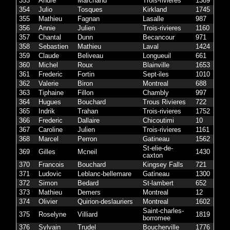
353
Andre
Marchand
Trois-rivieres
1389
354
Julio
Tosques
Kirkland
1745
355
Mathieu
Fagnan
Lasalle
987
356
Annie
Julien
Trois-rivieres
1160
357
Chantal
Dunn
Becancour
971
358
Sebastien
Mathieu
Laval
1424
359
Claude
Beliveau
Longueuil
661
360
Michel
Roux
Blainville
1653
361
Frederic
Fortin
Sept-iles
1010
362
Valerie
Biron
Montreal
688
363
Tiphaine
Fillon
Chambly
997
364
Hugues
Bouchard
Trous Rivieres
722
365
Indrik
Trahan
Trois-rivieres
1752
366
Frederic
Dallaire
Chicoutimi
10
367
Caroline
Julien
Trois-rivieres
1161
368
Marcel
Perron
Gatineau
1562
St-elie-de-
369
Gilles
Mcneil
1430
caxton
370
Francois
Bouchard
Kingsey Falls
721
371
Ludovic
Leblanc-bellemare
Gatineau
1300
372
Simon
Bedard
St-lambert
652
373
Mathieu
Demers
Montreal
12
374
Olivier
Quirion-deslauriers
Montreal
1602
Saint-charles-
375
Roselyne
Villiard
1819
borromee
376
Sylvain
Trudel
Boucherville
1776