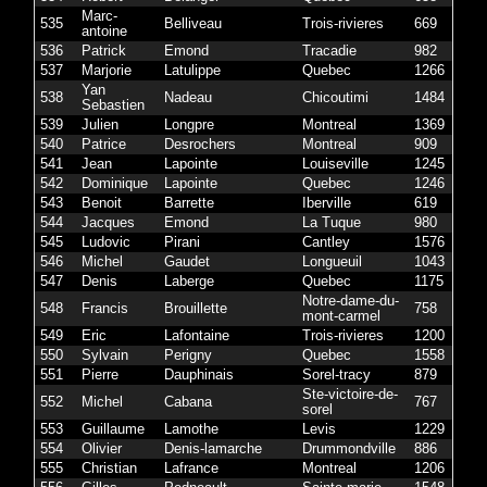
Marc-
535
Belliveau
Trois-rivieres
669
antoine
536
Patrick
Emond
Tracadie
982
537
Marjorie
Latulippe
Quebec
1266
Yan
538
Nadeau
Chicoutimi
1484
Sebastien
539
Julien
Longpre
Montreal
1369
540
Patrice
Desrochers
Montreal
909
541
Jean
Lapointe
Louiseville
1245
542
Dominique
Lapointe
Quebec
1246
543
Benoit
Barrette
Iberville
619
544
Jacques
Emond
La Tuque
980
545
Ludovic
Pirani
Cantley
1576
546
Michel
Gaudet
Longueuil
1043
547
Denis
Laberge
Quebec
1175
Notre-dame-du-
548
Francis
Brouillette
758
mont-carmel
549
Eric
Lafontaine
Trois-rivieres
1200
550
Sylvain
Perigny
Quebec
1558
551
Pierre
Dauphinais
Sorel-tracy
879
Ste-victoire-de-
552
Michel
Cabana
767
sorel
553
Guillaume
Lamothe
Levis
1229
554
Olivier
Denis-lamarche
Drummondville
886
555
Christian
Lafrance
Montreal
1206