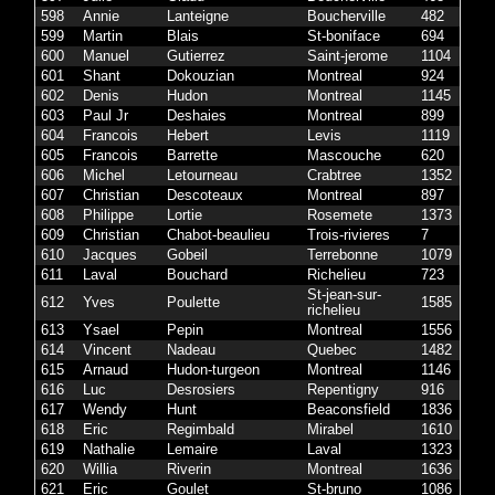
598
Annie
Lanteigne
Boucherville
482
599
Martin
Blais
St-boniface
694
600
Manuel
Gutierrez
Saint-jerome
1104
601
Shant
Dokouzian
Montreal
924
602
Denis
Hudon
Montreal
1145
603
Paul Jr
Deshaies
Montreal
899
604
Francois
Hebert
Levis
1119
605
Francois
Barrette
Mascouche
620
606
Michel
Letourneau
Crabtree
1352
607
Christian
Descoteaux
Montreal
897
608
Philippe
Lortie
Rosemete
1373
609
Christian
Chabot-beaulieu
Trois-rivieres
7
610
Jacques
Gobeil
Terrebonne
1079
611
Laval
Bouchard
Richelieu
723
St-jean-sur-
612
Yves
Poulette
1585
richelieu
613
Ysael
Pepin
Montreal
1556
614
Vincent
Nadeau
Quebec
1482
615
Arnaud
Hudon-turgeon
Montreal
1146
616
Luc
Desrosiers
Repentigny
916
617
Wendy
Hunt
Beaconsfield
1836
618
Eric
Regimbald
Mirabel
1610
619
Nathalie
Lemaire
Laval
1323
620
Willia
Riverin
Montreal
1636
621
Eric
Goulet
St-bruno
1086