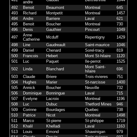
andre
492
Benoit
Beaumont
Montreal
645
493
Richard
Montpetit
Montreal
1457
494
Andre
Barriere
Laval
621
495
Benoit
Boucher
Montreal
730
496
Denis
Gauthier
Pincourt
1049
Anne
497
Mcduff
Repentigny
1429
Catherine
498
Line
Gaudreault
Saint-maurice
1046
499
Daniel
Chenard
Sorel-tracy
819
500
Francois
Hebert
Mont St-hilaire
1120
501
Luc
Paquet
Ile-perrot
1525
Mont Saint-
502
Linda
Blanchard
696
hilaire
503
Claude
Briere
Trois-rivieres
751
504
Hughes
Marier
St-narcisse
1400
505
Annick
Boucher
Neuville
732
506
Dominique
Bonningue
Laval
715
507
Evelyne
Lacroix
Montreal
1196
508
Luc
Dubuc
Thetford Mines
946
509
Corinne
Bourdages
Quebec
738
510
Patrice
Nicot
Montreal
1498
511
Marco
St-pierre
St-philippe
1719
512
Khalil
Khelladi
Laval
1163
513
Louis
Emond
Shawinigan
979