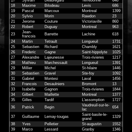
17
Sylvain
Beauregard
Terrebonne
648
18
Maxime
Bilodeau
Levis
686
19
Pascal
Marcoux
Montreal
1399
20
Sylvio
Morin
Rawdon
23
21
Jerome
Couture
Victoriaville
860
22
Robert
Duguay
Montreal
963
Jean-
23
Barrette
Lachine
618
francois
24
Martin
Tetrault
Longueuil
1731
25
Sebastien
Richard
Chambly
1621
26
Frederic
Gagne
Saint-hippolyte
1025
27
Alexandre
Lajeunesse
Trois-rivieres
1217
28
Mathieu
Marchessault
Longueuil
1391
29
Millier
Michel
St-hilaire
1446
30
Sebastien
Gravel
Ste-foy
1092
31
Gabriel
Montesi
Laval
1456
32
Francois
Desaulniers
Bromont
13
33
Isabelle
Gagnon
Trois-rivieres
1844
34
Gilbert
Maillette
Montreal
1377
35
Gilles
Tardif
L'assomption
1727
Vaudreuil-sur-le-
36
Patrick
Begin
654
lac
Saint-basile-le-
37
Guillaume
Lemay-tougas
1329
grand
38
Yves
Pelletier
St-augustin
1552
39
Marco
Lessard
Granby
1346