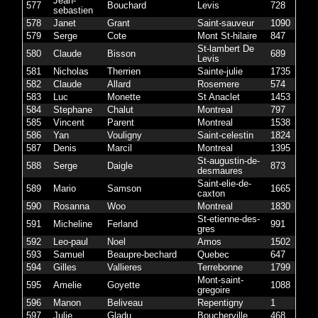
Jean-
577
Bouchard
Levis
728
sebastien
578
Janet
Grant
Saint-sauveur
1090
579
Serge
Cote
Mont St-hilaire
847
St-lambert De
580
Claude
Bisson
689
Levis
581
Nicholas
Therrien
Sainte-julie
1735
582
Claude
Allard
Rosemere
574
583
Luc
Monette
St Anaclet
1453
584
Stephane
Chalut
Montreal
797
585
Vincent
Parent
Montreal
1538
586
Yan
Vouligny
Saint-celestin
1824
587
Denis
Marcil
Montreal
1395
St-augustin-de-
588
Serge
Daigle
873
desmaures
Saint-elie-de-
589
Mario
Samson
1665
caxton
590
Rosanna
Woo
Montreal
1830
St-etienne-des-
591
Micheline
Ferland
991
gres
592
Leo-paul
Noel
Amos
1502
593
Samuel
Beaupre-bechard
Quebec
647
594
Gilles
Vallieres
Terrebonne
1799
Mont-saint-
595
Amelie
Goyette
1088
gregoire
596
Manon
Beliveau
Repentigny
1
597
Julie
Gladu
Boucherville
468