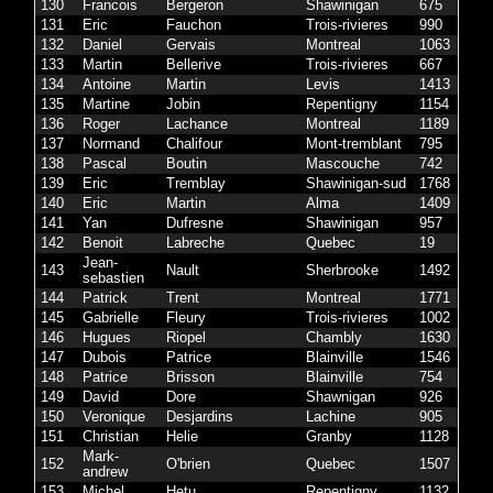
130
Francois
Bergeron
Shawinigan
675
131
Eric
Fauchon
Trois-rivieres
990
132
Daniel
Gervais
Montreal
1063
133
Martin
Bellerive
Trois-rivieres
667
134
Antoine
Martin
Levis
1413
135
Martine
Jobin
Repentigny
1154
136
Roger
Lachance
Montreal
1189
137
Normand
Chalifour
Mont-tremblant
795
138
Pascal
Boutin
Mascouche
742
139
Eric
Tremblay
Shawinigan-sud
1768
140
Eric
Martin
Alma
1409
141
Yan
Dufresne
Shawinigan
957
142
Benoit
Labreche
Quebec
19
Jean-
143
Nault
Sherbrooke
1492
sebastien
144
Patrick
Trent
Montreal
1771
145
Gabrielle
Fleury
Trois-rivieres
1002
146
Hugues
Riopel
Chambly
1630
147
Dubois
Patrice
Blainville
1546
148
Patrice
Brisson
Blainville
754
149
David
Dore
Shawnigan
926
150
Veronique
Desjardins
Lachine
905
151
Christian
Helie
Granby
1128
Mark-
152
O'brien
Quebec
1507
andrew
153
Michel
Hetu
Repentigny
1132