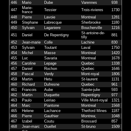
446
Mario
Dube
Varennes
938
Marie-
447
Tessier
Trois-rivieres
1730
france
448
Pierre
Lavoie
Montreal
1281
449
Stephane
Labrecque
Sherbrooke
1180
450
Sylvain
Laganiere
Boucherville
1216
St-antoine-de-
451
Daniel
De Repentigny
881
tilly
452
Jean-marie
Colle
Lachine
830
453
Sylvain
Toutant
Laval
1750
454
Michel
Masse
Montreal
1420
455
Luc
Savaria
Montreal
1678
456
Caroline
Lepage
Quebec
1338
457
Daniel
Rochon
Quebec
1646
458
Pascal
Verdy
Mont-royal
1806
459
Martin
Hetu
St-laurent
1131
460
Richard
Dufresne
Quebec
961
461
Francois
Aube
Sainte-julie
593
462
Martin
Duquette
Repentigny
977
463
Paulo
Leiriao
Ville Mont-royal
1321
464
Marc
Piantone
Montreal
1568
465
Helene
Lachance
Thetford Mines
1187
466
Pierre
Gauthier
Montrea;
1048
467
Izabel
Coutu
Brossard
857
468
Jean-marc
Ouellet
St-bruno
1509