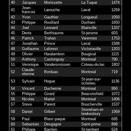
40
Jacques
Morissette
La Tuque
1474
Jean-
41
Larouche
Laval
1259
francois
42
Yvon
Gauthier
Longueuil
1050
43
Philippe
Rouillard
Dunham
1650
44
Joel
Leonard
Blainville
1337
45
Denis
Berthiaume
St-jerome
603
46
Patrick
Trahan
Varennes
1753
47
Jonathan
Prince
Laval
1588
48
Guillaume
Laforest
Victoriaville
1203
49
Olivier
Haralambon
Bougival
1115
50
Anthony
Castonguay
Montreal
790
51
Veronique
Vandersmissen
Coteau-du-lac
1802
Claude-
52
Borduas
Montreal
719
etienne
St-jean-sur-
53
Sylvain
Hogue
1136
richelieu
54
Vincent
Duchesne
Montreal
950
55
Philippe
Girard
Beaconsfield
1072
56
Nicolas
Martel
Montreal
1406
57
Steve
Parent
Boucherville
1537
Stoneham-et-
58
Daniel
Gilbert
1069
tewkesbury
59
Paul
Blanc-paque
Montreal
695
60
Sebastien
Desgagne
Saint-prime
898
61
Philippe
Bastien
St-lambert
624