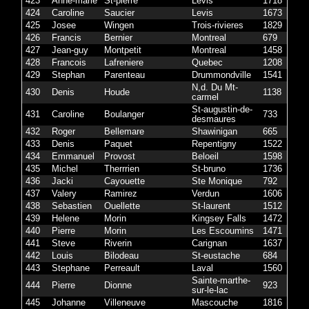
423
Anne-marie
St-pierre
Levis
1718
424
Caroline
Saucier
Levis
1673
425
Josee
Wingen
Trois-rivieres
1829
426
Francis
Bernier
Montreal
679
427
Jean-guy
Montpetit
Montreal
1458
428
Francois
Lafreniere
Quebec
1208
429
Stephan
Parenteau
Drummondville
1541
N,d. Du Mt-
430
Denis
Houde
1138
carmel
St-augustin-de-
431
Caroline
Boulanger
733
desmaures
432
Roger
Bellemare
Shawinigan
665
433
Denis
Paquet
Repentigny
1522
434
Emmanuel
Provost
Beloeil
1598
435
Michel
Therrrien
St-bruno
1736
436
Jacki
Cayouette
Ste Monique
792
437
Valery
Ramirez
Verdun
1606
438
Sebastien
Ouellette
St-laurent
1512
439
Helene
Morin
Kingsey Falls
1472
440
Pierre
Morin
Les Escoumins
1471
441
Steve
Riverin
Carignan
1637
442
Louis
Bilodeau
St-eustache
684
443
Stephane
Perreault
Laval
1560
Sainte-marthe-
444
Pierre
Dionne
923
sur-le-lac
445
Johanne
Villeneuve
Mascouche
1816