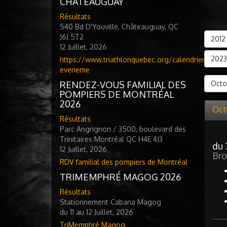
CHATEAUGUAY
Résultats
540 Bd D'Youville, Châteauguay, QC
J6J 5T2
2012
12 Juillet, 2026
2023
https://www.triathlonquebec.org/calendrier-
eveneme
RENDEZ-VOUS FAMILIAL DES
Octo
POMPIERS DE MONTRÉAL
2026
Oct
Résultats
Parc Angrignon / 3500, boulevard des
Trinitaires Montréal QC H4E 4J3
du 
12 Juillet, 2026
Bro
RDV familial des pompiers de Montréal
TRIMEMPHRÉ MAGOG 2026
Résultats
Stationnement Cabana Magog
du 11 au 12 Juillet, 2026
TriMemphré Magog