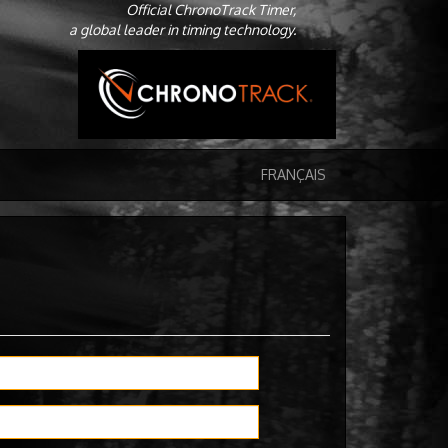
Official ChronoTrack Timer,
a global leader in timing technology.
FRANÇAIS