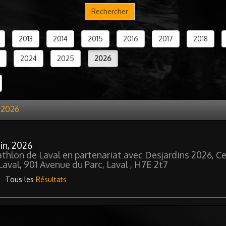
Rechercher
2013
2014
2015
2016
2017
2018
2024
2025
2026
n 2026
uin, 2026
athlon de Laval en partenariat avec Desjardins 2026, C
Laval, 901 Avenue du Parc, Laval , H7E 2t7
Tous les
Résultats