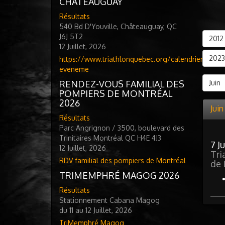
CHATEAUGUAY
Résultats
540 Bd D'Youville, Châteauguay, QC
J6J 5T2
2012
12 Juillet, 2026
2023
https://www.triathlonquebec.org/calendrier-
eveneme
RENDEZ-VOUS FAMILIAL DES
Juin
POMPIERS DE MONTRÉAL
2026
Jui
Résultats
Parc Angrignon / 3500, boulevard des
Trinitaires Montréal QC H4E 4J3
7 J
12 Juillet, 2026
Tri
RDV familial des pompiers de Montréal
de 
TRIMEMPHRÉ MAGOG 2026
Résultats
Stationnement Cabana Magog
du 11 au 12 Juillet, 2026
TriMemphré Magog