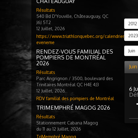
CHATEAUGUAY
Résultats
540 Bd D'Youville, Châteauguay, QC
J6J 5T2
2012
12 Juillet, 2026
2023
https://www.triathlonquebec.org/calendrier-
eveneme
RENDEZ-VOUS FAMILIAL DES
Juin
POMPIERS DE MONTRÉAL
2026
Jui
Résultats
Parc Angrignon / 3500, boulevard des
Trinitaires Montréal QC H4E 4J3
6 J
12 Juillet, 2026
Déf
RDV familial des pompiers de Montréal
TRIMEMPHRÉ MAGOG 2026
Résultats
Stationnement Cabana Magog
du 11 au 12 Juillet, 2026
TriMemphré Magog