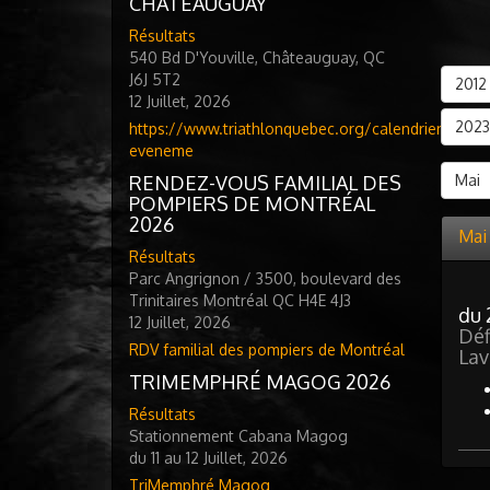
CHATEAUGUAY
Résultats
540 Bd D'Youville, Châteauguay, QC
J6J 5T2
2012
12 Juillet, 2026
2023
https://www.triathlonquebec.org/calendrier-
eveneme
RENDEZ-VOUS FAMILIAL DES
Mai
POMPIERS DE MONTRÉAL
2026
Mai
Résultats
Parc Angrignon / 3500, boulevard des
Trinitaires Montréal QC H4E 4J3
du 
12 Juillet, 2026
Déf
RDV familial des pompiers de Montréal
Lav
TRIMEMPHRÉ MAGOG 2026
Résultats
Stationnement Cabana Magog
du 11 au 12 Juillet, 2026
TriMemphré Magog