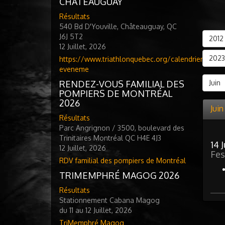
CHATEAUGUAY
Résultats
540 Bd D'Youville, Châteauguay, QC
J6J 5T2
2012
12 Juillet, 2026
2023
https://www.triathlonquebec.org/calendrier-
eveneme
RENDEZ-VOUS FAMILIAL DES
Juin
POMPIERS DE MONTRÉAL
2026
Jui
Résultats
Parc Angrignon / 3500, boulevard des
Trinitaires Montréal QC H4E 4J3
14 
12 Juillet, 2026
Fes
RDV familial des pompiers de Montréal
TRIMEMPHRÉ MAGOG 2026
Résultats
Stationnement Cabana Magog
du 11 au 12 Juillet, 2026
TriMemphré Magog