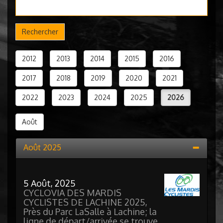
Rechercher
2012
2013
2014
2015
2016
2017
2018
2019
2020
2021
2022
2023
2024
2025
2026
Août
Août 2025
5 Août, 2025
CYCLOVIA DES MARDIS
CYCLISTES DE LACHINE 2025,
Près du Parc LaSalle à Lachine; la
ligne de départ/arrivée se trouve